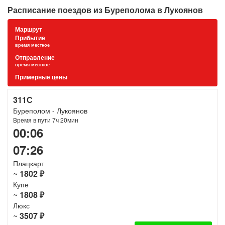
Расписание поездов из Буреполома в Лукоянов
Маршрут
Прибытие
время местное
Отправление
время местное
Примерные цены
311С
Буреполом - Лукоянов
Время в пути 7ч 20мин
00:06
07:26
Плацкарт
~
1802 ₽
Купе
~
1808 ₽
Люкс
~
3507 ₽