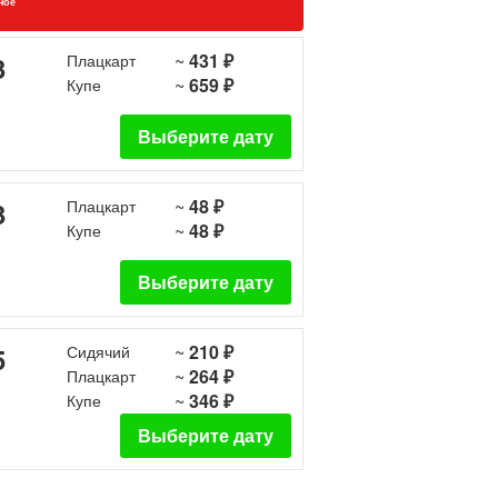
ное
~
431 ₽
3
Плацкарт
~
659 ₽
Купе
Выберите дату
~
48 ₽
3
Плацкарт
~
48 ₽
Купе
Выберите дату
~
210 ₽
5
Сидячий
~
264 ₽
Плацкарт
~
346 ₽
Купе
Выберите дату