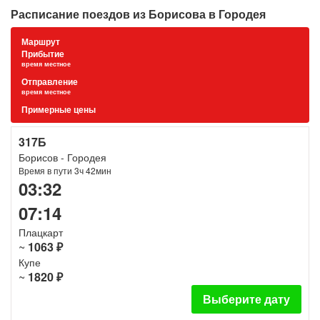
Расписание поездов из Борисова в Городея
Маршрут
Прибытие
время местное
Отправление
время местное
Примерные цены
317Б
Борисов - Городея
Время в пути 3ч 42мин
03:32
07:14
Плацкарт
~
1063 ₽
Купе
~
1820 ₽
Выберите дату