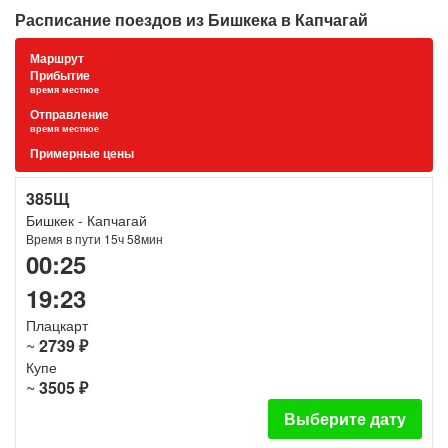
Расписание поездов из Бишкека в Капчагай
Маршрут
Прибытие
время местное
Отправление
время местное
Примерные цены
385Щ
Бишкек - Капчагай
Время в пути 15ч 58мин
00:25
19:23
Плацкарт
~
2739 ₽
Купе
~
3505 ₽
Выберите дату