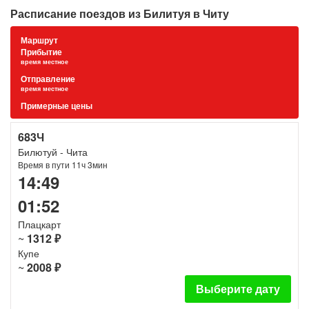
Расписание поездов из Билитуя в Читу
Маршрут
Прибытие
время местное
Отправление
время местное
Примерные цены
683Ч
Билютуй - Чита
Время в пути 11ч 3мин
14:49
01:52
Плацкарт
~
1312 ₽
Купе
~
2008 ₽
Выберите дату