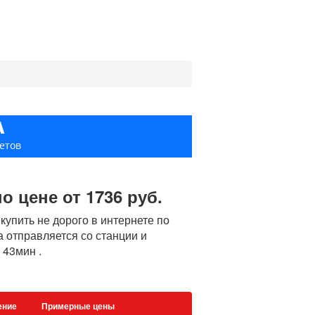
А
етов
о цене от 1736 руб.
упить не дорого в интернете по
а отправляется со станции и
 43мин .
ение
Примерные цены