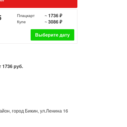
ное
~
1736 ₽
5
Плацкарт
~
3086 ₽
Купе
Выберите дату
 1736 руб.
айон, город Бикин, ул.Ленина 16