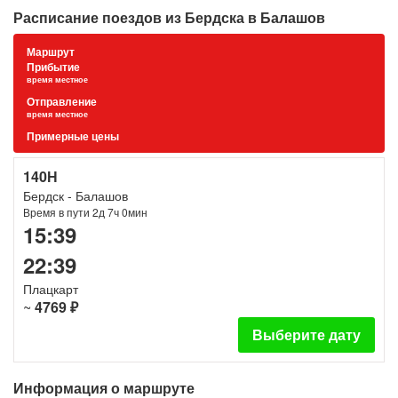
Расписание поездов из Бердска в Балашов
Маршрут
Прибытие
время местное
Отправление
время местное
Примерные цены
140Н
Бердск - Балашов
Время в пути 2д 7ч 0мин
15:39
22:39
Плацкарт
~
4769 ₽
Выберите дату
Информация о маршруте