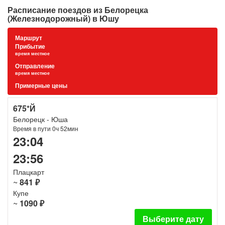
Расписание поездов из Белорецка
(Железнодорожный) в Юшу
Маршрут
Прибытие
время местное
Отправление
время местное
Примерные цены
675*Й
Белорецк - Юша
Время в пути 0ч 52мин
23:04
23:56
Плацкарт
~
841 ₽
Купе
~
1090 ₽
Выберите дату