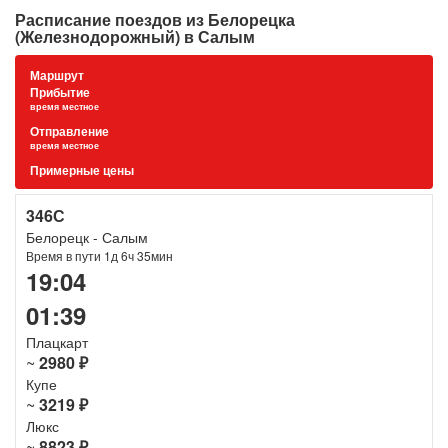
Расписание поездов из Белорецка
(Железнодорожный) в Салым
Маршрут
Прибытие
время местное
Отправление
время местное
Примерные цены
346С
Белорецк - Салым
Время в пути 1д 6ч 35мин
19:04
01:39
Плацкарт
~
2980 ₽
Купе
~
3219 ₽
Люкс
~
8823 ₽