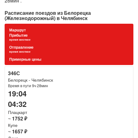
28мин .
Расписание поездов из Белорецка
(Железнодорожный) в Челябинск
Маршрут
Прибытие
время местное
Отправление
время местное
Примерные цены
346С
Белорецк - Челябинск
Время в пути 9ч 28мин
19:04
04:32
Плацкарт
~
1752 ₽
Купе
~
1657 ₽