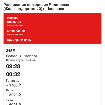
Расписание поездов из Белорецка
(Железнодорожный) в Чапаевск
Маршрут
Прибытие
время местное
Отправление
время местное
Примерные цены
345Е
Белорецк - Чапаевск
Время в пути 15ч 4мин
09:28
00:32
Плацкарт
~
1788 ₽
Купе
~
3223 ₽
Люкс
~
6026 ₽