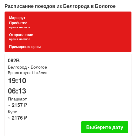
Расписание поездов из Белгорода в Бологое
Маршрут
Прибытие
время местное
Отправление
время местное
Примерные цены
082В
Белгород - Бологое
Время в пути 11ч 3мин
19:10
06:13
Плацкарт
~
2157 ₽
Купе
~
2176 ₽
Выберите дату