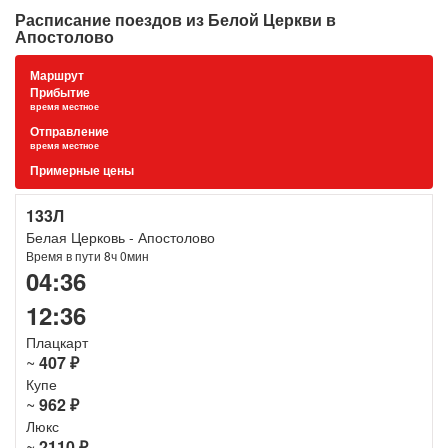
Расписание поездов из Белой Церкви в
Апостолово
Маршрут
Прибытие
время местное
Отправление
время местное
Примерные цены
133Л
Белая Церковь - Апостолово
Время в пути 8ч 0мин
04:36
12:36
Плацкарт
~
407 ₽
Купе
~
962 ₽
Люкс
~
2110 ₽