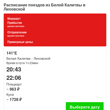
Расписание поездов из Белой Калитвы в
Лиховской
Маршрут
Прибытие
время местное
Отправление
время местное
Примерные цены
141*Е
Белая Калитва - Лиховской
Время в пути 1ч 23мин
20:43
22:06
Плацкарт
~
963 ₽
Купе
~
1728 ₽
Выберите дату