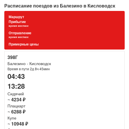
Расписание поездов из Балезино в Кисловодск
Маршрут
Прибытие
время местное
Отправление
время местное
Примерные цены
398Г
Балезино - Кисловодск
Время в пути 2д 8ч 45мин
04:43
13:28
Сидячий
~
4234 ₽
Плацкарт
~
6288 ₽
Купе
~
10948 ₽