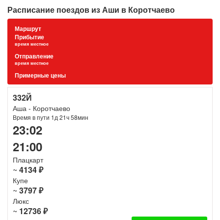
Расписание поездов из Аши в Коротчаево
Маршрут
Прибытие
время местное
Отправление
время местное
Примерные цены
332Й
Аша - Коротчаево
Время в пути 1д 21ч 58мин
23:02
21:00
Плацкарт
~
4134 ₽
Купе
~
3797 ₽
Люкс
~
12736 ₽