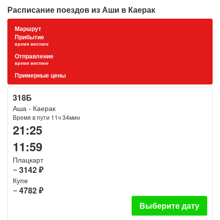
Расписание поездов из Аши в Каерак
Маршрут
Прибытие
время местное
Отправление
время местное
Примерные цены
318Б
Аша - Каерак
Время в пути 11ч 34мин
21:25
11:59
Плацкарт
~
3142 ₽
Купе
~
4782 ₽
Выберите дату