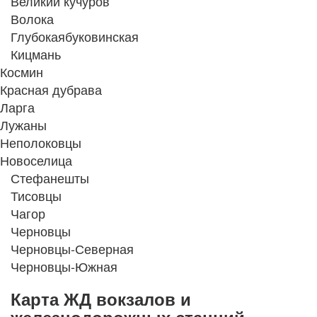
Великий кучуров
Волока
Глубокаябуковинская
Кицмань
Космин
Красная дубрава
Ларга
Лужаны
Неполоковцы
Новоселица
Стефанешты
Тисовцы
Чагор
Черновцы
Черновцы-Северная
Черновцы-Южная
Карта ЖД вокзалов и