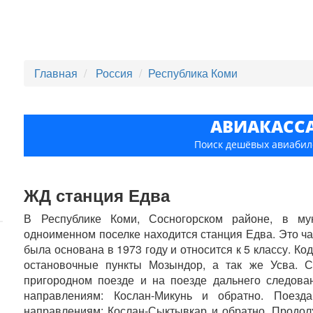
Главная
Россия
Республика Коми
АВИАКАСС
Поиск дешёвых авиабил
ЖД станция Едва
В Республике Коми, Сосногорском районе, в му
одноименном поселке находится станция Едва. Это ча
была основана в 1973 году и относится к 5 классу. К
остановочные пункты Мозындор, а так же Усва. 
пригородном поезде и на поезде дальнего следова
направлениям: Кослан-Микунь и обратно. Поезд
направлениям: Кослан-Сыктывкар и обратно. Продол