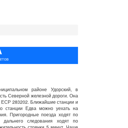
А
етов
ниципальном районе Удорский, в
сть Северной железной дороги. Она
од ЕСР 283202. Ближайшие станции и
Со станции Едва можно уехать на
ния. Пригородные поезда ходят по
а дальнего следования ходят по
жительность стоянки 5 минут. Чаще