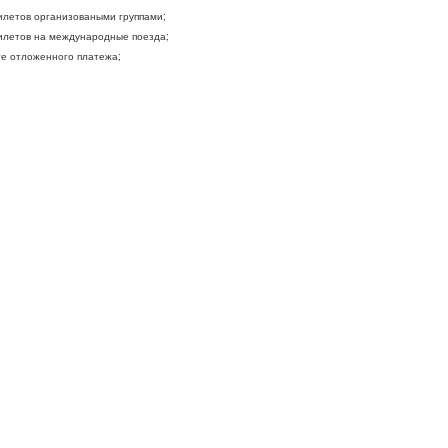
летов организоваными группами;
летов на международные поезда;
ге отложенного платежа;