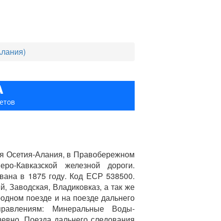
Алания)
А
етов
ая Осетия-Алания, в Правобережном
ро-Кавказской железной дороги.
вана в 1875 году. Код ЕСР 538500.
, Заводская, Владиковказ, а так же
одном поезде и на поезде дальнего
правлениям: Минеральные Воды-
невно. Поезда дальнего следования