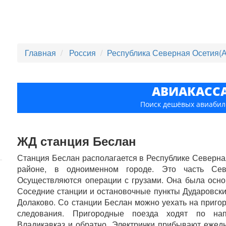
Главная
Россия
Республика Северная Осетия(
АВИАКАСС
Поиск дешёвых авиабил
ЖД станция Беслан
Станция Беслан располагается в Республике Северн
районе, в одноименном городе. Это часть Севе
Осуществляются операции с грузами. Она была осно
Соседние станции и остановочные пункты Дударовский
Долаково. Со станции Беслан можно уехать на пригор
следования. Пригородные поезда ходят по на
Владикавказ и обратно. Электрички прибывают ежед