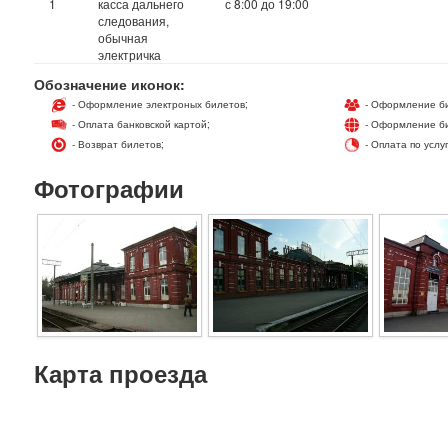
1
касса дальнего
с 8:00 до 19:00
следования,
обычная
электричка
Обозначение иконок:
- Оформление электроных билетов;
- Оформление би
- Оплата банковской картой;
- Оформление би
- Возврат билетов;
- Оплата по услу
Фотографии
Карта проезда