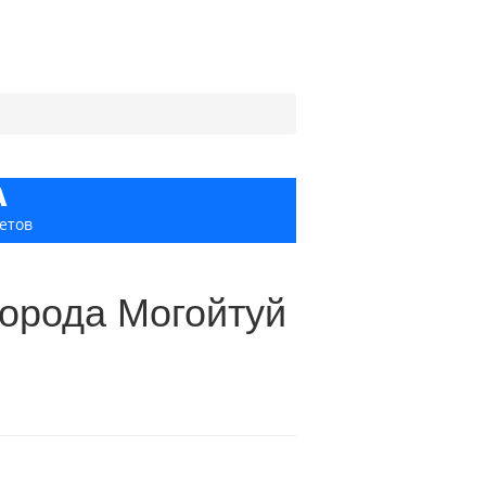
А
етов
города Могойтуй